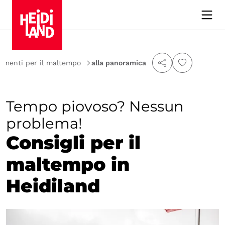
Ricerca
imenti per il maltempo
alla panoramica
Ricerca
Tempo piovoso? Nessun
Posizione
problema!
Cibo e bevande
Consigli per il
maltempo in
Luoghi di interesse
Heidiland
Attrazioni naturali