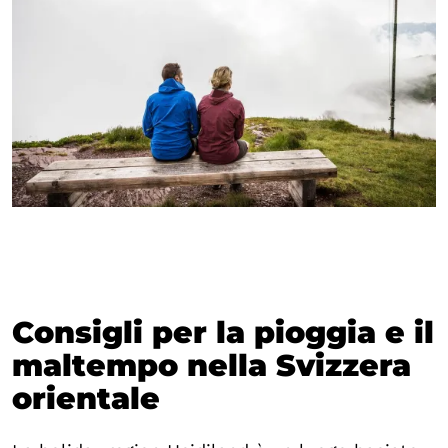
Tempo libero e sport
Benessere e divertimento balneare
Offerte prenotabili
Elimina il filtro
Mostra
128
risultati
Consigli per la pioggia e il
maltempo nella Svizzera
orientale