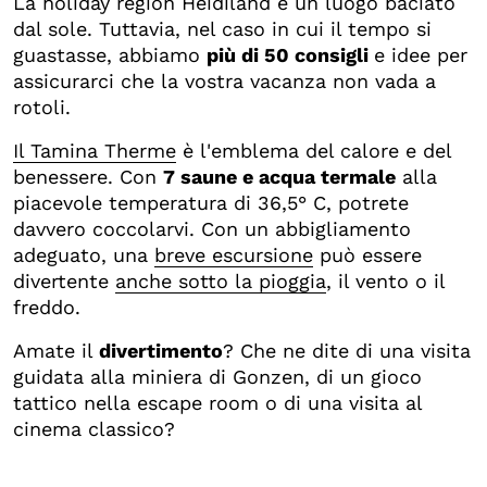
La holiday region Heidiland è un luogo baciato
dal sole. Tuttavia, nel caso in cui il tempo si
guastasse, abbiamo
più di 50 consigli
e idee per
assicurarci che la vostra vacanza non vada a
rotoli.
Il Tamina Therme
è l'emblema del calore e del
benessere. Con
7 saune e acqua termale
alla
piacevole temperatura di 36,5° C, potrete
davvero coccolarvi. Con un abbigliamento
adeguato, una
breve escursione
può essere
divertente
anche sotto la pioggia
, il vento o il
freddo.
Amate il
divertimento
? Che ne dite di una visita
guidata alla miniera di Gonzen, di un gioco
tattico nella escape room o di una visita al
cinema classico?