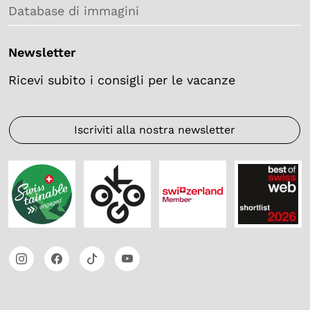
Database di immagini
Newsletter
Ricevi subito i consigli per le vacanze
Iscriviti alla nostra newsletter