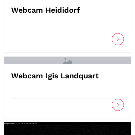
Webcam Heididorf
Webcam Igis Landquart