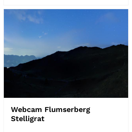
Webcam Flumserberg
Stelligrat