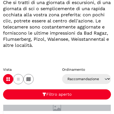
Che si tratti di una giornata di escursioni, di una
giornata di sci o semplicemente di una rapida
occhiata alla vostra zona preferita: con pochi
clic, potrete essere al centro dell'azione. Le
telecamere sono costantemente aggiornate e
forniscono le ultime impressioni da Bad Ragaz,
Flumserberg, Pizol, Walensee, Weisstannental e
altre località.
Vista
Ordinamento
Filtro aperto