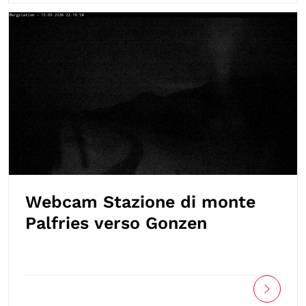
Webcam Stazione di monte
Palfries verso Gonzen