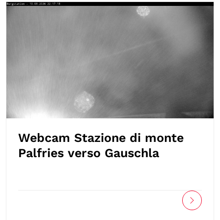
Webcam Stazione di monte
Palfries verso Gauschla