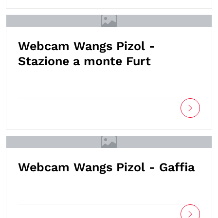
Webcam Wangs Pizol -
Stazione a monte Furt
Webcam Wangs Pizol - Gaffia