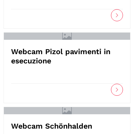
Webcam Pizol pavimenti in
esecuzione
Webcam Schönhalden