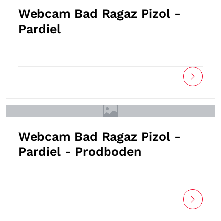
Webcam Bad Ragaz Pizol -
Pardiel
Webcam Bad Ragaz Pizol -
Pardiel - Prodboden