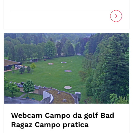
Webcam Campo da golf Bad
Ragaz Campo pratica