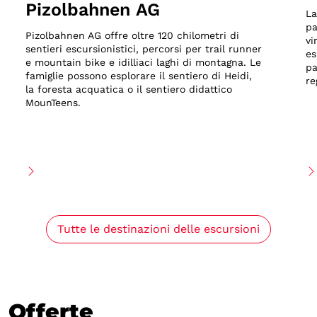
Pizolbahnen AG
La
pa
Pizolbahnen AG offre oltre 120 chilometri di
vi
sentieri escursionistici, percorsi per trail runner
es
e mountain bike e idilliaci laghi di montagna. Le
pa
famiglie possono esplorare il sentiero di Heidi,
re
la foresta acquatica o il sentiero didattico
MounTeens.
Tutte le destinazioni delle escursioni
Offerte