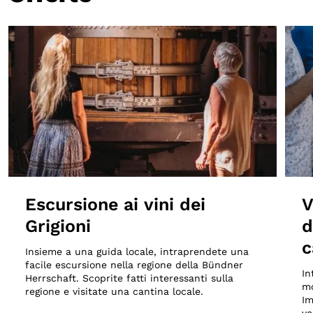
Escursione ai vini dei
V
Grigioni
d
c
Insieme a una guida locale, intraprendete una
facile escursione nella regione della Bündner
In
Herrschaft. Scoprite fatti interessanti sulla
mo
regione e visitate una cantina locale.
Im