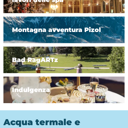
7 consigli per gli addetti ai lavori delle spa
Montagna avventura Pizol
Montagna avventura Pizol
Bad RagARTz
Bad RagARTz
Indulgenza
Indulgenza
Acqua termale e