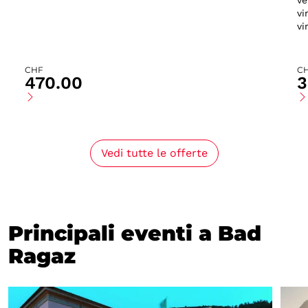
ve
vi
vi
CHF
C
470.00
3
Vedi tutte le offerte
Principali eventi a Bad
Ragaz