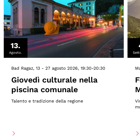
13.
Agosto.
Set
Bad Ragaz
13 - 27 agosto 2026
19:30-20:30
Ma
Giovedì culturale nella
F
piscina comunale
M
Talento e tradizione della regione
Vi
mu