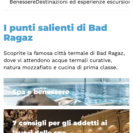
Benessere
Destinazioni ed esperienze escursioni
I punti salienti di Bad
Ragaz
Scoprite la famosa città termale di Bad Ragaz,
dove vi attendono acque termali curative,
natura mozzafiato e cucina di prima classe.
Spa e benessere
Spa e benessere
7 consigli per gli addetti ai
lavori delle spa