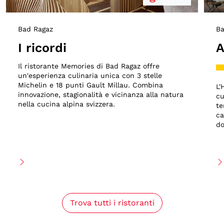
Bad Ragaz
Ba
I ricordi
A
Il ristorante Memories di Bad Ragaz offre
un'esperienza culinaria unica con 3 stelle
Michelin e 18 punti Gault Millau. Combina
L'
innovazione, stagionalità e vicinanza alla natura
cu
nella cucina alpina svizzera.
te
ca
do
Trova tutti i ristoranti