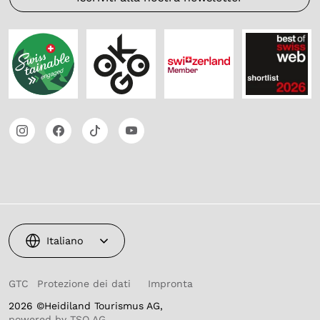
Italiano
GTC
Protezione dei dati
Impronta
2026 ©Heidiland Tourismus AG,
powered by TSO AG