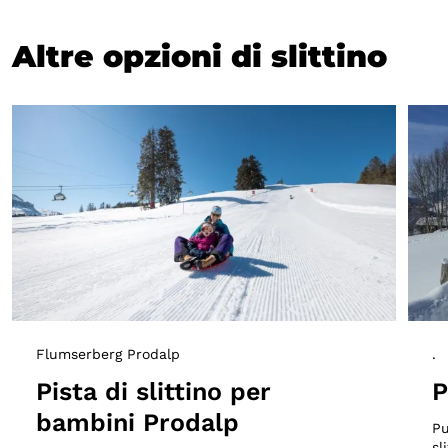
Altre opzioni di slittino
Flumserberg Prodalp
.
Pista di slittino per
P
bambini Prodalp
Pu
sl