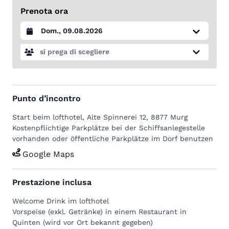
Vorspeise, Hauptgang und Dessert in ein echtes Erlebnis.
Prenota ora
Du überquerst mit dem
Schiff
den Walensee und
erreichst nach einem
kurzen Spaziergang
das autofreie
Datum auswählen
Weindörfchen
Quinten
. Inmitten von Palmen, Kiwis und
Feigen geniesst du deine
Vorspeise
. Zurück auf dem
si prega di scegliere
Schiff geht es wieder auf die andere Seeseite. In Murg
wartet ein köstlicher
Hauptgang
und
Dessert
auf dich.
Ein Highlight ist der berühmte Kastanienwald in Murg,
der sich hervorragend als Verdauungsspaziergang eignet.
Punto d’incontro
Tourendetails
Zeitbedarf:
ca. 2-4 Stunden, reine Wanderzeit je nach
Start beim
lofthotel
, Alte Spinnerei 12, 8877 Murg
Wunsch 30 Minuten bis 2,5 Stunden, flach oder mit
Kostenpflichtige Parkplätze bei der Schiffsanlegestelle
etwas Steigung
vorhanden oder öffentliche Parkplätze im Dorf benutzen
Schwierigkeitsgrad:
leicht bis mittel (frei wählbar)
Google Maps
Prestazione inclusa
Welcome Drink im lofthotel
Vorspeise (exkl. Getränke) in einem Restaurant in
Quinten (wird vor Ort bekannt gegeben)