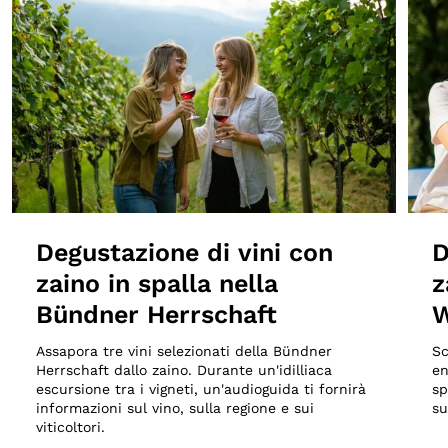
Degustazione di vini con
D
zaino in spalla nella
z
Bündner Herrschaft
W
Assapora tre vini selezionati della Bündner
Sc
Herrschaft dallo zaino. Durante un'idilliaca
en
escursione tra i vigneti, un'audioguida ti fornirà
sp
informazioni sul vino, sulla regione e sui
su
viticoltori.