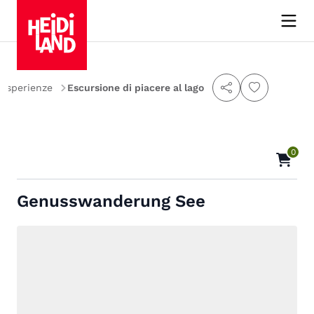
Esperienze
Escursione di piacere al lago
0
Genusswanderung See