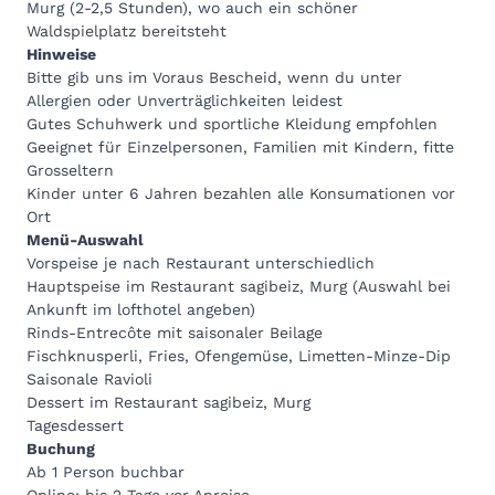
Murg (2-2,5 Stunden), wo auch ein schöner
Waldspielplatz bereitsteht
Hinweise
Bitte gib uns im Voraus Bescheid, wenn du unter
Allergien oder Unverträglichkeiten leidest
Gutes Schuhwerk und sportliche Kleidung empfohlen
Geeignet für Einzelpersonen, Familien mit Kindern, fitte
Grosseltern
Kinder unter 6 Jahren bezahlen alle Konsumationen vor
Ort
Menü-Auswahl
Vorspeise je nach Restaurant unterschiedlich
Hauptspeise im Restaurant sagibeiz, Murg (Auswahl bei
Ankunft im lofthotel angeben)
Rinds-Entrecôte mit saisonaler Beilage
Fischknusperli, Fries, Ofengemüse, Limetten-Minze-Dip
Saisonale Ravioli
Dessert im Restaurant sagibeiz, Murg
Tagesdessert
Buchung
Ab 1 Person buchbar
Online: bis 2 Tage vor Anreise