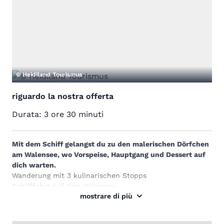
© Heidiland Tourismus
riguardo la nostra offerta
Durata:
3 ore 30 minuti
Mit dem Schiff gelangst du zu den malerischen Dörfchen
am Walensee, wo Vorspeise, Hauptgang und Dessert auf
dich warten.
Wanderung mit 3 kulinarischen Stopps
Schifffahrt auf dem Walensee
mostrare di più
Blick auf die imposante Churfirsten-Bergkette
So hast du bestimmt noch nie einen
Dreigänger
genossen. Die
Kulinariktour am Walensee
verwandelt