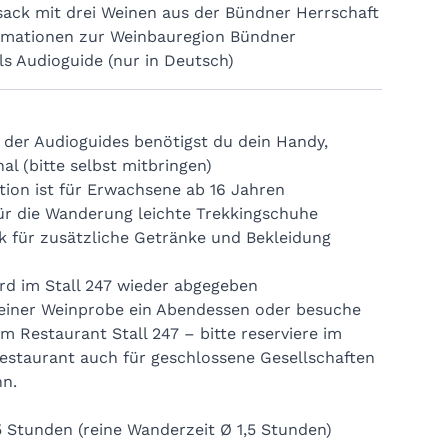
ack mit drei Weinen aus der Bündner Herrschaft
rmationen zur Weinbauregion Bündner
Weingütern, davon 1 Weisswein, 1 Rosé und 1
ls Audioguide (nur in Deutsch)
s aus Fläsch
 der Audioguides benötigst du dein Handy,
al (bitte selbst mitbringen)
tion ist für Erwachsene ab 16 Jahren
Gutschein vor Ort erhältlich)
ür die Wanderung leichte Trekkingschuhe
k für zusätzliche Getränke und Bekleidung
rd im Stall 247 wieder abgegeben
einer Weinprobe ein Abendessen oder besuche
 im
Restaurant Stall 247
– bitte reserviere im
Restaurant auch für geschlossene Gesellschaften
nn.
5 Stunden (reine Wanderzeit Ø 1,5 Stunden)