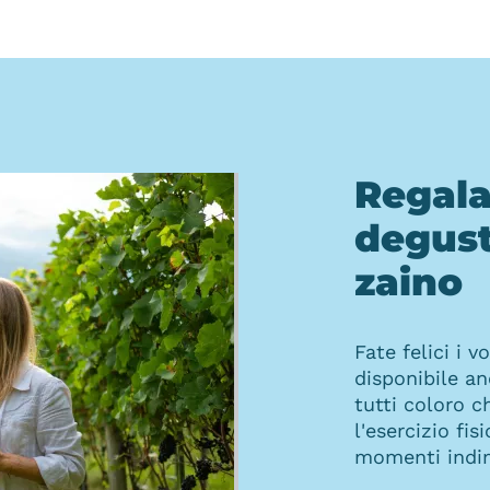
Regala
degust
zaino
Fate felici i v
disponibile a
tutti coloro c
l'esercizio fis
momenti indim