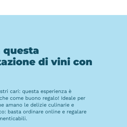
 questa
azione di vini con
ostri cari: questa esperienza è
nche come buono regalo! Ideale per
he amano le delizie culinarie e
ico: basta ordinare online e regalare
enticabili.