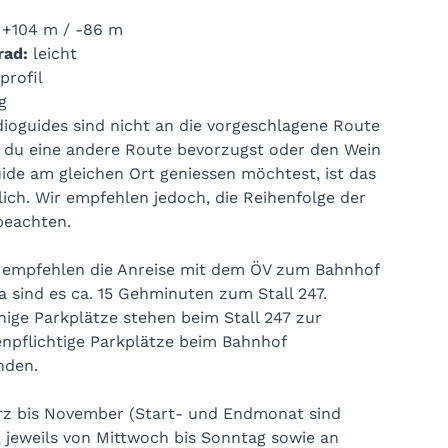
s dem Albulatal (100 g)
:
+104 m / -86 m
rad:
leicht
ausgelegt. Wie viele Rucksäcke du buchst, hängt
profil
g
ioguides sind nicht an die vorgeschlagene Route
olfreie Alternativen an – darunter einen Weiss-
du eine andere Route bevorzugst oder den Wein
rschaft sowie zwei unterschiedliche
ide am gleichen Ort geniessen möchtest, ist das
en gegen Aufpreis (Weine je CHF 22.50, Schorlen
ich. Wir empfehlen jedoch, die Reihenfolge der
. Alternativ kann der gesamte Rucksack gegen
beachten.
Variante gebucht werden. Ein Austausch einzelner
orab bei unserer
Infostelle
oder beim Check‑in im
 empfehlen die Anreise mit dem ÖV zum Bahnhof
a sind es ca. 15 Gehminuten zum Stall 247.
ige Parkplätze stehen beim Stall 247 zur
enpflichtige Parkplätze beim
Bahnhof
nden.
z bis November (Start- und Endmonat sind
 jeweils von Mittwoch bis Sonntag sowie an