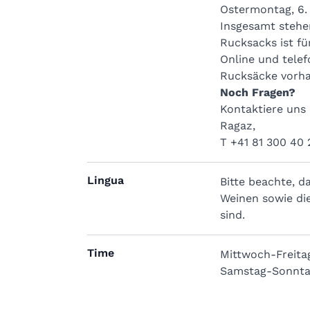
Ostermontag, 6. 
Insgesamt stehen
Rucksacks ist f
Online und telef
Rucksäcke vorha
Noch Fragen?
Kontaktiere uns 
Ragaz,
T +41 81 300 40 
Lingua
Bitte beachte, d
Weinen sowie di
sind.
Time
Mittwoch-Freitag
Samstag-Sonntag: