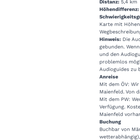
1 Stück Alp- oder Bergkäse (200 g)
Distanz:
5,4 km
Bündner Hummus aus Bergackerbohnen au
Höhendifferenz
4 Scheiben Brot
Schwierigkeitsg
Ein Rucksack ist für bis zu 4 Personen 
Karte mit Höhen
ganz von eurem Durst und Hunger ab.
Wegbeschreibun
Hinweis:
Die Aud
Auf Anfrage bieten wir hochwertige alkoh
gebunden. Wenn 
und/oder Rosé-Wein aus der Bündner Her
und den Audiogu
Traubensaft-Schorlen. Die Flaschen könn
problemlos mögl
je CHF 5.00) zusätzlich erworben werden
Audioguides zu 
Aufpreis von CHF 11.20 als alkoholfreie 
Anreise
Flaschen ist nicht möglich. Melde dich v
Mit dem ÖV: Wir
Stall 247.
Maienfeld. Von d
Mit dem PW: Wen
Verfügung. Kost
Maienfeld
vorha
Buchung
Buchbar von Mär
wetterabhängig),