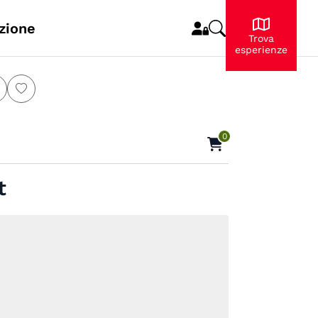
zione
Trova
esperienze
0
t