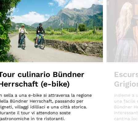
Tour culinario Bündner
Escurs
Herrschaft (e-bike)
Grigio
In sella a una e-bike si attraversa la regione
Insieme a u
della Bündner Herrschaft, passando per
una facile 
vigneti, villaggi idilliaci e una città storica.
Bündner Her
Durante il tour vi attendono soste
interessant
gastronomiche in tre ristoranti.
cantina loc