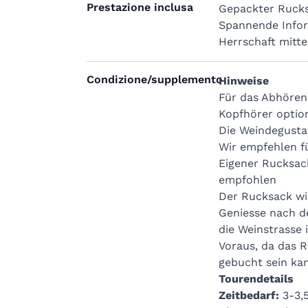
Prestazione inclusa
Gepackter Rucks
Rucksack Classic
Spannende Info
3 Weine (3 x 5dl) von unterschiedlichen 
Herrschaft mitte
Rotwein
1 Flasche Mineralwasser (5dl) pro Person
1 Packung (150 g) Bio-Vollkorn Mais-Chip
Condizione/supplemento
Hinweise
Gläser
Für das Abhören
Servietten
Kopfhörer option
Anleitung Audioguide
Die Weindegusta
10% Rabatt in der Vinothek im Stall 247 (
Wir empfehlen f
Rucksack Medium
Eigener Rucksac
Gleicher Inhalt wie Rucksack Classic
empfohlen
1 Salsiz
Der Rucksack wi
1 Stück Alp- oder Bergkäse (200 g)
Geniesse nach d
4 Scheiben Brot
die Weinstrasse
Rucksack Deluxe
Voraus, da das 
Gleicher Inhalt wie Rucksack Classic
gebucht sein ka
1 Salsiz
Tourendetails
Bündnerfleisch (60 g)
Zeitbedarf:
3-3,