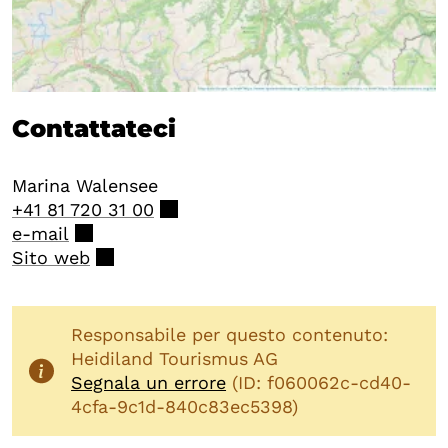
Contattateci
Marina Walensee
+41 81 720 31 00
e-mail
Sito web
Responsabile per questo contenuto:
Heidiland Tourismus AG
Segnala un errore
(ID: f060062c-cd40-
4cfa-9c1d-840c83ec5398)