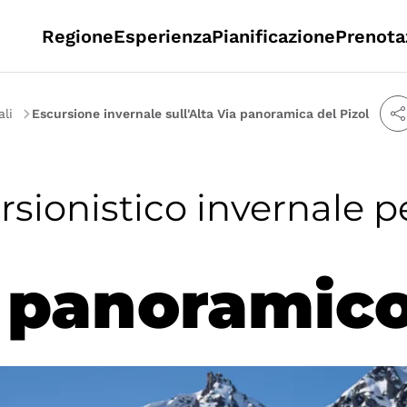
Regione
Esperienza
Pianificazione
Prenota
ali
Escursione invernale sull'Alta Via panoramica del Pizol
sionistico invernale pe
 panoramico