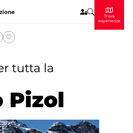
zione
Trova
esperienze
r tutta la
 Pizol